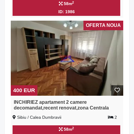
2
58m
ID: 1986
OFERTA NOUA
400 EUR
INCHIRIEZ apartament 2 camere
decomandat,recent renovat,zona Centrala
Sibiu / Calea Dumbravii
2
2
58m