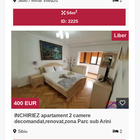
Sibiu / Mihai Viteazu
2
2
54m
ID: 2225
Liber
400 EUR
INCHIRIEZ apartament 2 camere
decomandat,renovat,zona Parc sub Arini
Sibiu
2