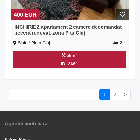
400 EUR
INCHIRIEZ apartament 2 camere decomandat
,recent renovat, zona P ta Cluj
Sibiu / Piata Cluj
2
2
56m
ID: 2691
1
2
>
Agentie imobiliara
Sibiu, Romania