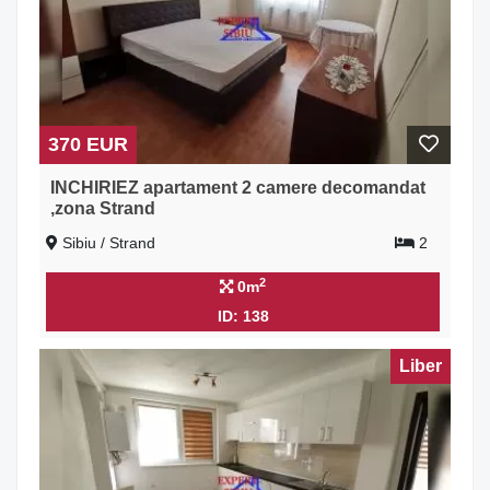
370 EUR
INCHIRIEZ apartament 2 camere decomandat
,zona Strand
Sibiu / Strand
2
2
0m
ID: 138
Liber