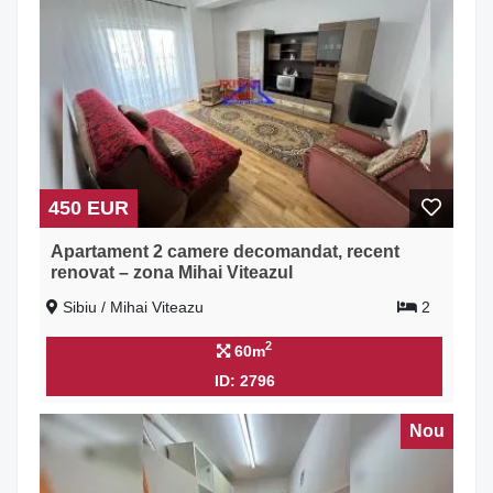
450 EUR
Apartament 2 camere decomandat, recent
renovat – zona Mihai Viteazul
Sibiu / Mihai Viteazu
2
2
60m
ID: 2796
Nou