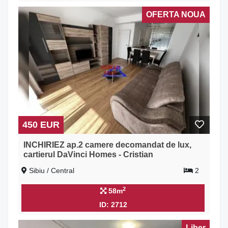
OFERTA NOUA
450 EUR
INCHIRIEZ ap.2 camere decomandat de lux,
cartierul DaVinci Homes - Cristian
Sibiu / Central
2
2
58m
ID: 2712
Liber