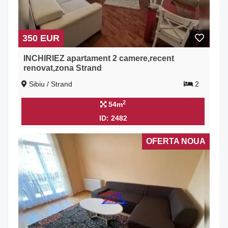
350 EUR
INCHIRIEZ apartament 2 camere,recent
renovat,zona Strand
Sibiu / Strand
2
2
54m
ID: 2482
OFERTA NOUA