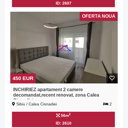
ID: 2607
OFERTA NOUA
450 EUR
INCHIRIEZ apartament 2 camere
decomandat,recent renovat, zona Calea
Cisnadiei
Sibiu / Calea Cisnadiei
2
2
56m
ID: 2610