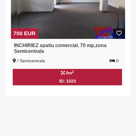
700 EUR
INCHIRIEZ spatiu comercial, 70 mp,zona
Semicentrala
/ Semicentrala
0
2
0m
ID: 1023