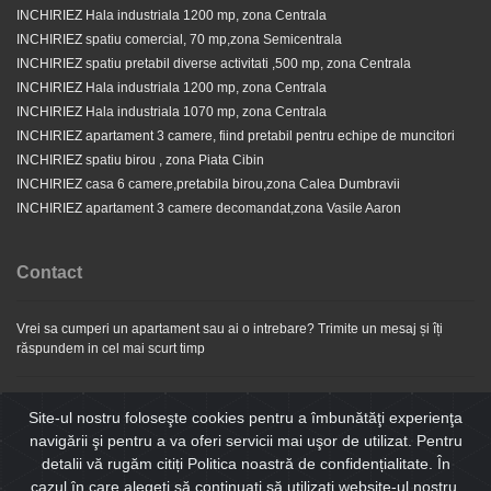
INCHIRIEZ Hala industriala 1200 mp, zona Centrala
INCHIRIEZ spatiu comercial, 70 mp,zona Semicentrala
INCHIRIEZ spatiu pretabil diverse activitati ,500 mp, zona Centrala
INCHIRIEZ Hala industriala 1200 mp, zona Centrala
INCHIRIEZ Hala industriala 1070 mp, zona Centrala
INCHIRIEZ apartament 3 camere, fiind pretabil pentru echipe de muncitori
INCHIRIEZ spatiu birou , zona Piata Cibin
INCHIRIEZ casa 6 camere,pretabila birou,zona Calea Dumbravii
INCHIRIEZ apartament 3 camere decomandat,zona Vasile Aaron
Contact
Vrei sa cumperi un apartament sau ai o intrebare? Trimite un mesaj și îți
răspundem in cel mai scurt timp
Email
Site-ul nostru foloseşte cookies pentru a îmbunătăţi experienţa
navigării şi pentru a va oferi servicii mai uşor de utilizat. Pentru
detalii vă rugăm citiți Politica noastră de confidențialitate. În
Mesaj
cazul în care alegeți să continuați să utilizați website-ul nostru,