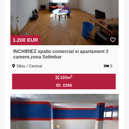
1.200 EUR
INCHIRIEZ spatiu comercial si apartament 3
camere,zona Selimbar
Sibiu / Central
5
2
220m
ID: 2266