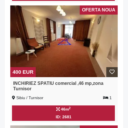
OFERTA NOUA
400 EUR
INCHIRIEZ SPATIU comercial ,46 mp,zona
Turnisor
Sibiu / Turnisor
1
2
46m
ID: 2681