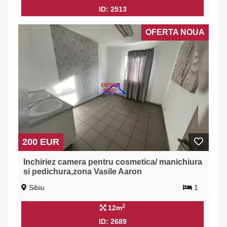
ID: 2513
OFERTA NOUA
200 EUR
Inchiriez camera pentru cosmetica/ manichiura
si pedichura,zona Vasile Aaron
Sibiu
1
2
12m
ID: 2689