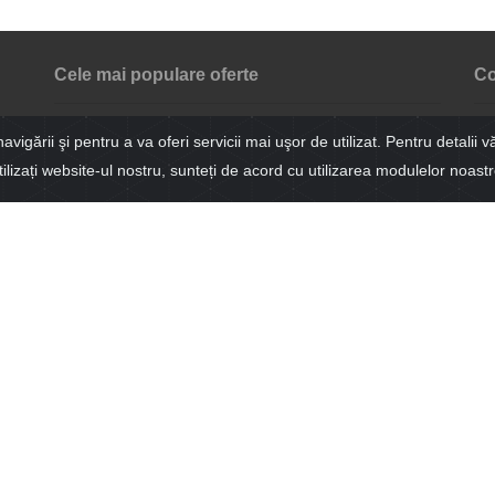
Cele mai populare oferte
Co
INCHIRIEZ SPATIU BIROU , 100 mp,zona B-dul Victoriei
Vre
gării şi pentru a va oferi servicii mai uşor de utilizat. Pentru detalii vă
mes
INCHIRIEZ spatiu birou 2 camere , 60 mp,zona Dioda
tilizați website-ul nostru, sunteți de acord cu utilizarea modulelor noas
INCHIRIEZ Hala industriala 1200 mp, zona Centrala
INCHIRIEZ Hala industriala 1200 mp, zona Centrala
Ema
INCHIRIEZ spatiu comercial, 70 mp,zona Semicentrala
INCHIRIEZ spatiu pretabil diverse activitati ,500 mp, zona
Centrala
Me
INCHIRIEZ Hala industriala 1200 mp, zona Centrala
INCHIRIEZ Hala industriala 1070 mp, zona Centrala
INCHIRIEZ apartament 3 camere, fiind pretabil pentru echipe de
muncitori
INCHIRIEZ spatiu birou , zona Piata Cibin
INCHIRIEZ casa 6 camere,pretabila birou,zona Calea Dumbravii
INCHIRIEZ apartament 3 camere decomandat,zona Vasile
Aaron