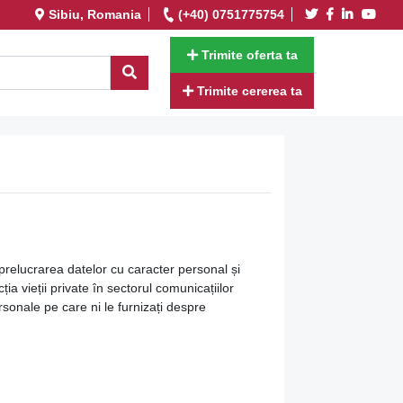
Sibiu, Romania
(+40) 0751775754
Trimite oferta ta
Trimite cererea ta
prelucrarea datelor cu caracter personal și
ia vieții private în sectorul comunicațiilor
rsonale pe care ni le furnizați despre