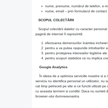
nume, prenume, numărul de telefon, e-mail
nume, email – prin formularul de contact
SCOPUL COLECTĂRII
Scopul colectării datelor cu caracter personal fu
pagină de internet îl reprezintă:
efectuarea demersurilor inaintea incheierii
pentru a va putea raspunde intrebarilor a
pentru protejarea intereselor legitime ale s
pentru scopuri statistice ce nu implica cre
Google Analytics
În ideea de a optimiza serviciile noastre si a ne
serviciu nu identifica personal un utilizator, nu s
cat timp petreceti pe site si ce functii utlizati p
cu aceasta termeni si conditii. Daca nu sunteti d
browser-ului dumneavoastra.