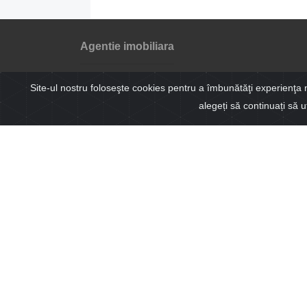
Agentie imobiliara
Sibiu, Romania
Site-ul nostru foloseşte cookies pentru a îmbunătăţi experienţa navi
(+40) 0751775754
alegeți să continuați să u