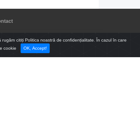
ntact
i sa cumperi un apartament sau ai o intrebare? Trimite un
 rugăm citiți Politica noastră de confidențialitate. În cazul în care
aj și îți răspundem in cel mai scurt timp
tre cookie
OK, Accept!
il
saj
Am citit și sunt de acord cu
termenii și condițiile
acestui
website.