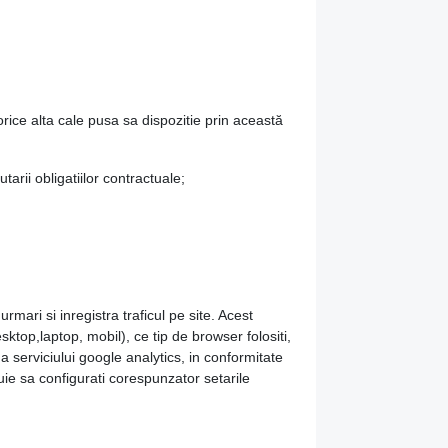
orice alta cale pusa sa dispozitie prin această
arii obligatiilor contractuale;
mari si inregistra traficul pe site. Acest
esktop,laptop, mobil), ce tip de browser folositi,
i a serviciului google analytics, in conformitate
uie sa configurati corespunzator setarile