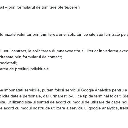
 – prin formularul de trimitere oferte/cereri
rnizate voluntar prin trimiterea unei solicitari pe site sau furnizate pe 
 unui contract, la solicitarea dumneavoastra si ulterior in vederea execut
dresate prin formularul de contact;
ocietatii;
area de profiluri individuale
 imbunatati serviciile, putem folosi serviciul Google Analytics pentru a ur
olicita datele personale, dar urmarest ip-ul, ce tip de terminal folositi (d
e site. Utillizand site-ul sunteti de acord cu modul de utilizare de catre no
e acord cu modul nostru de utilizare a serviciului google analytics, treb