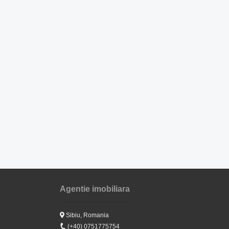
Agentie imobiliara
Sibiu, Romania
(+40) 0751775754