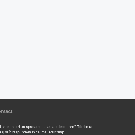
ntact
i sa cumperi un apartament sau ai o intrebare? Trimite un
aj și îți răspundem in cel mai scurt timp