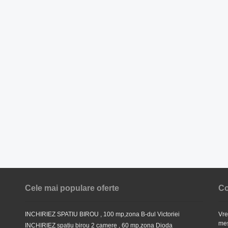
Cele mai populare oferte
Co
INCHIRIEZ SPATIU BIROU , 100 mp,zona B-dul Victoriei
Vre
mes
INCHIRIEZ spatiu birou 2 camere , 60 mp,zona Dioda