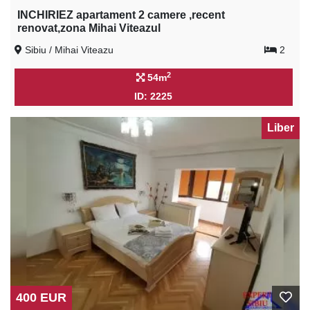
INCHIRIEZ apartament 2 camere ,recent
renovat,zona Mihai Viteazul
Sibiu / Mihai Viteazu
2
2
54m
ID: 2225
Liber
400 EUR