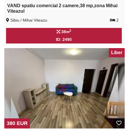
VAND spatiu comercial 2 camere,38 mp,zona Mihai
Viteazul
Sibiu / Mihai Viteazu
2
2
38m
ID: 2490
Liber
380 EUR