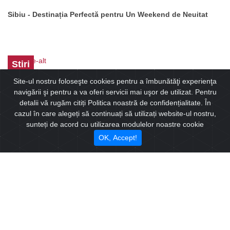
Sibiu - Destinația Perfectă pentru Un Weekend de Neuitat
Stiri
Site-ul nostru foloseşte cookies pentru a îmbunătăţi experienţa
navigării şi pentru a va oferi servicii mai uşor de utilizat. Pentru
detalii vă rugăm citiți Politica noastră de confidențialitate. În
cazul în care alegeți să continuați să utilizați website-ul nostru,
sunteți de acord cu utilizarea modulelor noastre cookie
OK, Accept!
Turismul și investițile în orașele culturale ale României Sibiu,
Timișoara și Brașov
Stiri