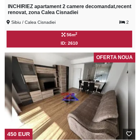
INCHIRIEZ apartament 2 camere decomandat,recent
renovat, zona Calea Cisnadiei
Sibiu / Calea Cisnadiei
2
2
56m
ID: 2610
OFERTA NOUA
450 EUR