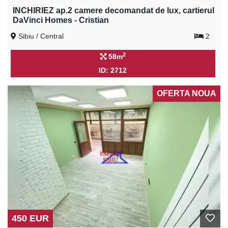
INCHIRIEZ ap.2 camere decomandat de lux, cartierul
DaVinci Homes - Cristian
Sibiu / Central
2
2
58m
ID: 2712
OFERTA NOUA
450 EUR