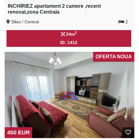
INCHIRIEZ apartament 2 camere ,recent
renovat,zona Centrala
Sibiu / Central
2
2
54m
ID: 1412
OFERTA NOUA
450 EUR