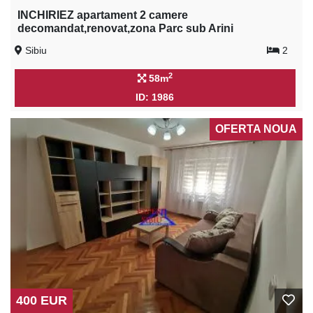
INCHIRIEZ apartament 2 camere
decomandat,renovat,zona Parc sub Arini
Sibiu
2
2
58m
ID: 1986
OFERTA NOUA
400 EUR