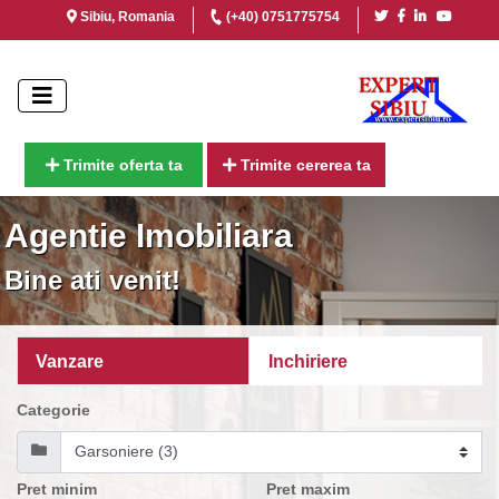
Sibiu, Romania
(+40) 0751775754
Trimite oferta ta
Trimite cererea ta
Agentie Imobiliara
Bine ati venit!
Vanzare
Inchiriere
Categorie
Pret minim
Pret maxim