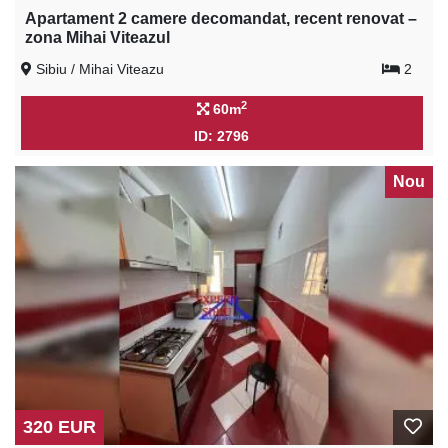
Apartament 2 camere decomandat, recent renovat –
zona Mihai Viteazul
Sibiu / Mihai Viteazu
2
2
60m
ID: 2796
Nou
320 EUR