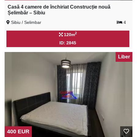
Casă 4 camere de închiriat Construcție nouă
Șelimbăr – Sibiu
Sibiu / Selimbar
4
2
120m
ID: 2845
Liber
400 EUR